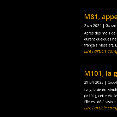
M81, appel
2 mai 2024
|
Galaxie
Après des mois de d
durant quelques heu
français Messier). E
Lire l'article comp
M101, la 
29 mai 2023
|
Galax
La galaxie du Mouli
(M101), cette étoile
Elle est déjà visible
Lire l'article comp