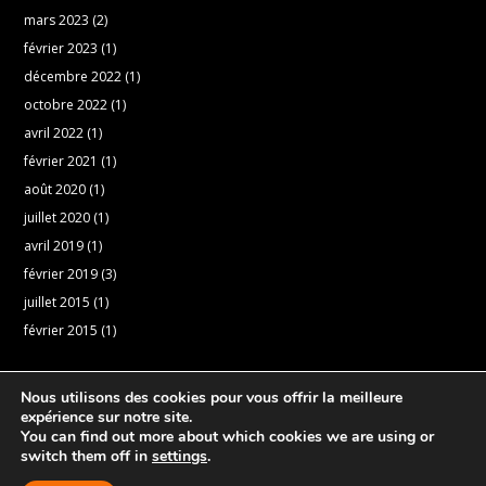
mars 2023
(2)
février 2023
(1)
décembre 2022
(1)
octobre 2022
(1)
avril 2022
(1)
février 2021
(1)
août 2020
(1)
juillet 2020
(1)
avril 2019
(1)
février 2019
(3)
juillet 2015
(1)
février 2015
(1)
Nous utilisons des cookies pour vous offrir la meilleure
expérience sur notre site.
You can find out more about which cookies we are using or
switch them off in
settings
.
Réalisation:
PresenceNet
|
A propos
|
Politique de
cookies
|
Mentions légales
|
Politique de